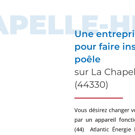
APELLE-H
Une entrepri
pour faire ins
poêle
sur La Chapel
(44330)
Vous désirez changer v
par
un appareil fonct
(44)
Atlantic Énergie P