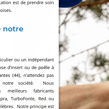
cation est de prendre soin
oises.
e notre
iculier ou un indépendant
ose d’insert ou de
poêle à
ntes (44)
, n’attendez pas
r notre société. Nous
s meilleurs fabricants
upra, TurboFonte, Red ou
élèbres. Notre principe est