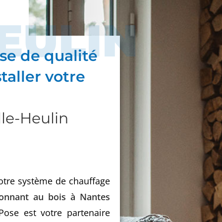
EULIN
se de qualité
taller votre
le-Heulin
otre système de chauffage
ionnant au bois à Nantes
ose est votre partenaire